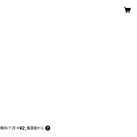
¥2,600
料無料で
月々
から