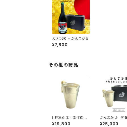
ガメラ60 + かんまかせ
¥7,800
その他の商品
[ 神亀別注 ] 能作錫チ
かんまかせ 神
ロリ x1
ル 錫チロリセッ
¥19,800
¥25,300