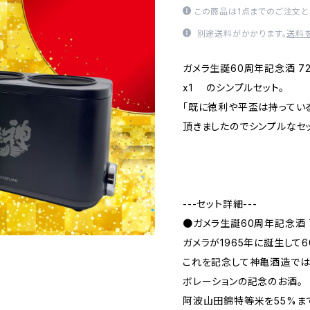
この商品は1点までのご注文と
別途送料がかかります。
送料
ガメラ生誕60周年記念酒 72
x1 のシンプルセット。
「既に徳利や平盃は持ってい
頂きましたのでシンプルなセ
---セット詳細---
●ガメラ生誕60周年記念酒 7
ガメラが1965年に誕生して
これを記念して神亀酒造では『GA
ボレーションの記念のお酒。
阿波山田錦特等米を55%ま