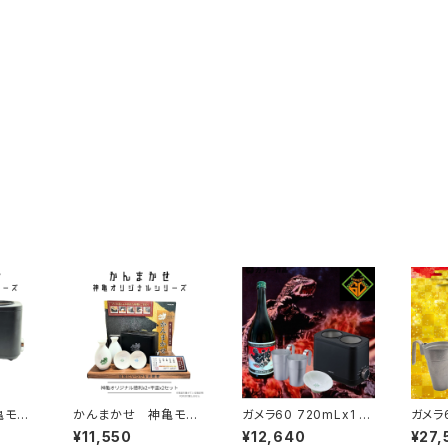
亀モデ
かんまかせ 神亀モデ
ガメラ60 720mLx1 +
ガメラ
ト
ル 徳利x2+平盃x2
NEWかんまかせx1 +
+ 10
¥11,550
¥12,640
¥27,
【お買い得セット】
アルミチロリx2 + オリ
リジナ