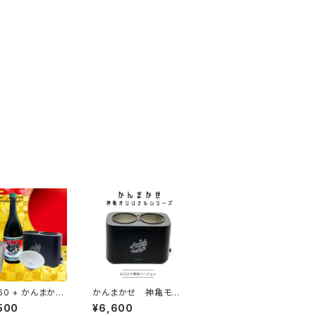
60 + かんまかせ
かんまかせ 神亀モデ
0%錫チロリ + オ
ル本体
500
¥6,600
ル平盃 x1 ＜純